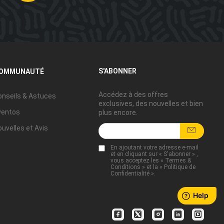
S'ABONNER
OMMUNAUTÉ
Accédez à des offres
onseils & Astuces
exclusives, des nouvelles et bien
ventos
plus encore.
uvelles et Avis
En ajoutant votre adresse e-mail
et en cliquant sur « S'abonner » ,
vous acceptez les «
Termes &
Conditions
» et la «
Politique de
Confidentialité
».