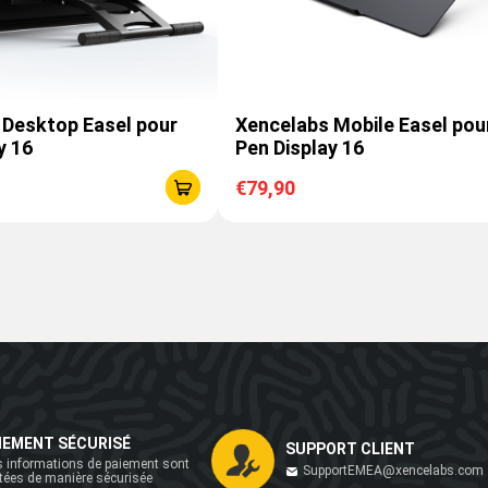
 Desktop Easel pour
Xencelabs Mobile Easel pour
y 16
Pen Display 16
€79,90
IEMENT SÉCURISÉ
SUPPORT CLIENT
 informations de paiement sont
SupportEMEA@xencelabs.com
itées de manière sécurisée