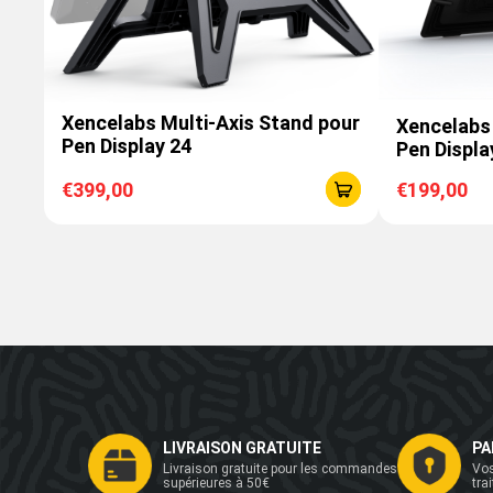
Xencelabs Multi-Axis Stand pour
Xencelabs
Pen Display 24
Pen Displa
€399,00
€199,00
LIVRAISON GRATUITE
PA
Livraison gratuite pour les commandes
Vos
supérieures à 50€
tra