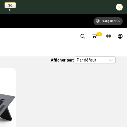
35
:
S
Français/EUR
0
Afficher par: