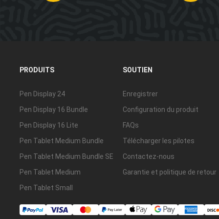
PRODUITS
SOUTIEN
Pen Display 24
Enregistrer
Pen Display 16 Bundle
Configuration du produit
Pen Display 16 Lite
FAQs
Pen Tablet Medium Bundle
Télécharger les pilotes
Pen Tablet Medium Bundle SE
Contactez-nous
Pen Tablet Medium
Garantie et politique de retour
Pen Tablet Small