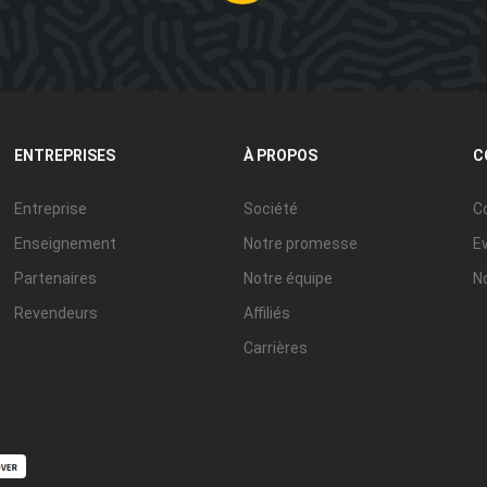
ENTREPRISES
À PROPOS
C
Entreprise
Société
C
Enseignement
Notre promesse
E
Partenaires
Notre équipe
No
Revendeurs
Affiliés
Carrières