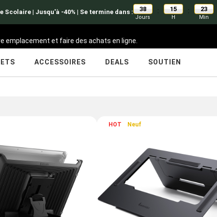
38
15
23
:
:
e Scolaire | Jusqu'à -40% | Se termine dans :
Jours
H
Min
tre emplacement et faire des achats en ligne.
LETS
ACCESSOIRES
DEALS
SOUTIEN
HOT
Neuf