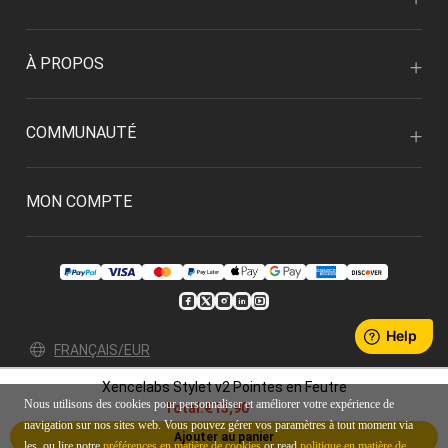
À PROPOS
COMMUNAUTÉ
MON COMPTE
FRANÇAIS/EUR
Xencelabs Stylet v2 Pointes en Feutre
Politique de confidentialité
Termes & Conditions
Nous utilisons des cookies pour personnaliser et améliorer votre expérience de
Total:
€13,90
© 2026 Xencelabs Technologies Ltd. All Rights Reserved.
navigation sur nos sites web. Vous pouvez gérer vos paramètres à tout moment via
Ajouter au panier
les ou lire notre
préférences en matière de cookies
or read
politique en matière de