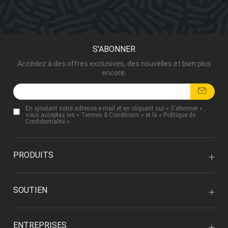
S'ABONNER
Accédez à des offres exclusives, des nouvelles et bien plus
encore.
En ajoutant votre adresse e-mail et en cliquant sur « S'abonner » ,
vous acceptez les «
Termes & Conditions
» et la «
Politique de
Confidentialité
».
PRODUITS
SOUTIEN
ENTREPRISES