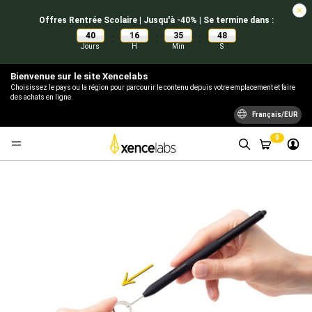
Offres Rentrée Scolaire | Jusqu'à -40% | Se termine dans :
40
16
35
48
:
:
:
Jours
H
Min
S
Bienvenue sur le site Xencelabs
Choisissez le pays ou la région pour parcourir le contenu depuis votre emplacement et faire
des achats en ligne.
Français/EUR
0