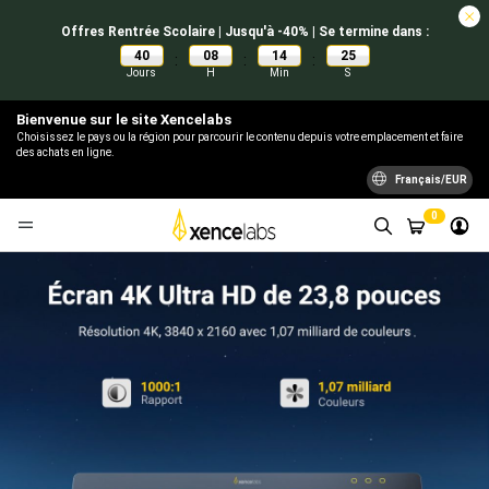
Offres Rentrée Scolaire | Jusqu'à -40% | Se termine dans :
40
08
14
24
:
:
:
Jours
H
Min
S
Bienvenue sur le site Xencelabs
Choisissez le pays ou la région pour parcourir le contenu depuis votre emplacement et faire
des achats en ligne.
Français/EUR
0