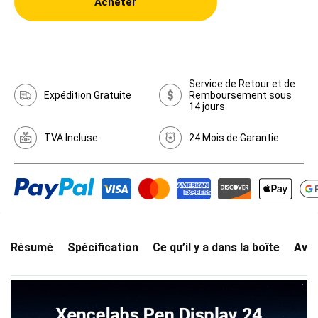
Acheter
Service de Retour et de
Expédition Gratuite
Remboursement sous
14 jours
TVA Incluse
24 Mois de Garantie
Résumé
Spécification
Ce qu’il y a dans la boîte
Avis