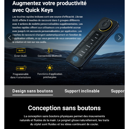
Design sans boutons
Support inclinable
Support 