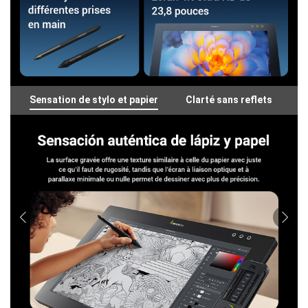
Sensation de stylo et papier
Clarté sans reflets
C