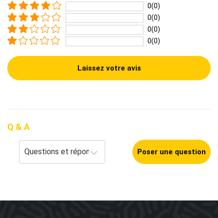
0(0)
0(0)
0(0)
0(0)
Laissez votre avis
Q & A
Poser une question