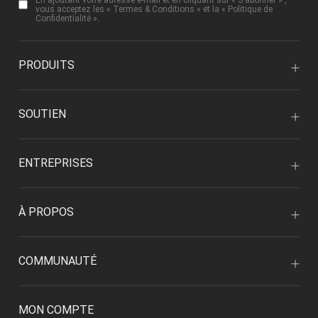
En ajoutant votre adresse e-mail et en cliquant sur « S'abonner » ,
vous acceptez les «
Termes & Conditions
» et la «
Politique de
Confidentialité
».
PRODUITS
SOUTIEN
ENTREPRISES
À PROPOS
COMMUNAUTÉ
MON COMPTE