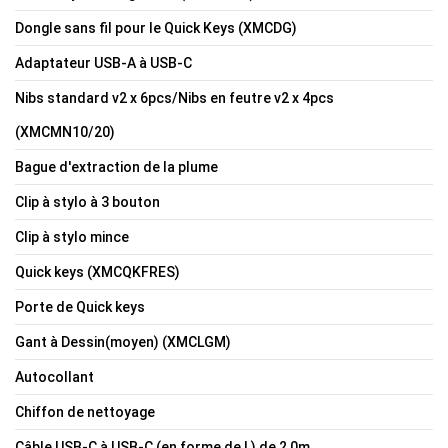
Dongle sans fil pour le Quick Keys (XMCDG)
Adaptateur USB-A à USB-C
Nibs standard v2 x 6pcs/Nibs en feutre v2 x 4pcs
(XMCMN10/20)
Bague d'extraction de la plume
Clip à stylo à 3 bouton
Clip à stylo mince
Quick keys (XMCQKFRES)
Porte de Quick keys
Gant à Dessin(moyen) (XMCLGM)
Autocollant
Chiffon de nettoyage
Câble USB-C à USB-C (en forme de L) de 2,0m