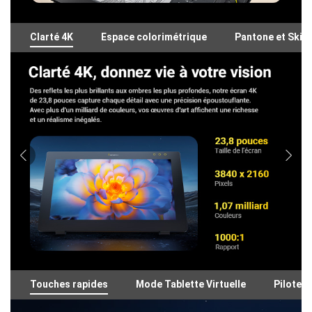
Clarté 4K
Espace colorimétrique
Pantone et Skin
Touches rapides
Mode Tablette Virtuelle
Pilote c