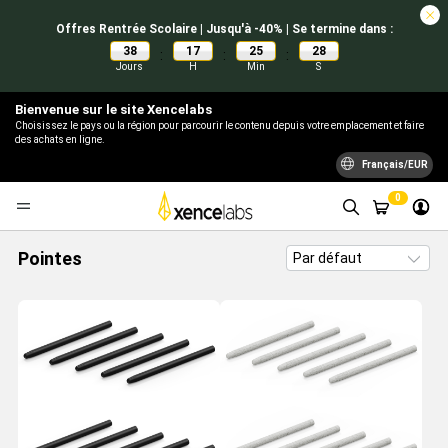
Offres Rentrée Scolaire | Jusqu'à -40% | Se termine dans :
38
17
25
28
:
:
:
Jours
H
Min
S
Bienvenue sur le site Xencelabs
Choisissez le pays ou la région pour parcourir le contenu depuis votre emplacement et faire
des achats en ligne.
Français/EUR
0
Pointes