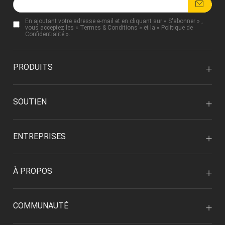
En ajoutant votre adresse e-mail et en cliquant sur « S'abonner » ,
vous acceptez les «
Termes & Conditions
» et la «
Politique de
Confidentialité
».
PRODUITS
SOUTIEN
ENTREPRISES
À PROPOS
COMMUNAUTÉ