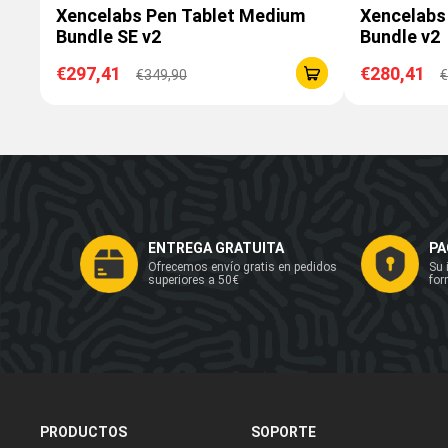
Xencelabs Pen Tablet Medium
Xencelabs
Bundle SE v2
Bundle v2
€297,41
€280,41
€349,90
€
ENTREGA GRATUITA
PA
Ofrecemos envío gratis en pedidos
Su 
superiores a 50€
for
PRODUCTOS
SOPORTE