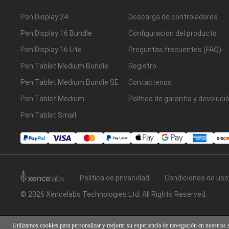
Pen Display 24
Descarga de controladores
Pen Display 16 Bundle
Configuración del producto
Pen Display 16 Lite
Preguntas frecuentes (FAQ)
Pen Tablet Medium Bundle
Registro
Pen Tablet Medium Bundle SE
Contáctenos
Pen Tablet Medium
Política de garantía y devoluci
Pen Tablet Small
Política de privacidad
Condiciones de uso
© 2026 Xencelabs Technologies Ltd. All Rights Reserved.
Utilizamos cookies para personalizar y mejorar su experiencia de navegación en nuestros 