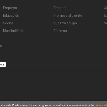
Empresa
Empresa
C
Educación
Promesa al cliente
E
Socios
Nuestro equipo
N
Distribuidores
Carreras
ón
sitios web. Puede administrar su configuración en cualquier momento a través de las
preferenci