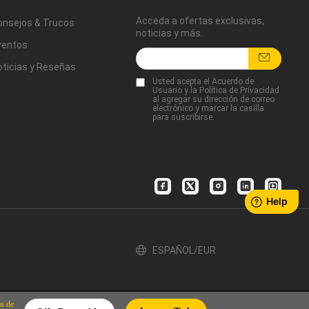
Acceda a ofertas exclusivas,
onsejos & Trucos
noticias y más.
ventos
oticias y Reseñas
Usted acepta
el Acuerdo de
Usuario
y
la Política de Privacidad
al agregar su dirección de correo
electrónico y marcar la casilla
para suscribirse.
ESPAÑOL/EUR
as de