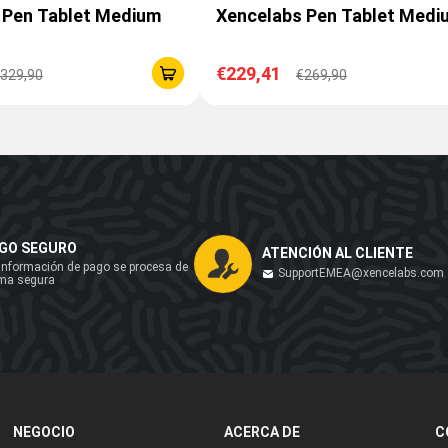
 Pen Tablet Medium
Xencelabs Pen Tablet Medi
€229,41
329,90
€269,90
GO SEGURO
ATENCIÓN AL CLIENTE
información de pago se procesa de
SupportEMEA@xencelabs.com
ma segura
NEGOCIO
ACERCA DE
C