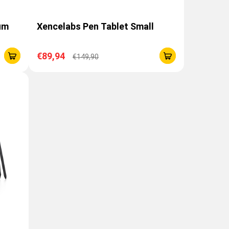
um
Xencelabs Pen Tablet Small
€89,94
€149,90