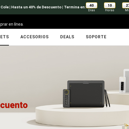
40
10
2
:
:
 Cole | Hasta un 40% de Descuento | Termina en:
Días
Horas
Mi
prar en línea.
LETS
ACCESORIOS
DEALS
SOPORTE