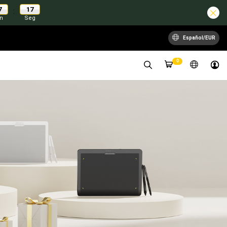
7
17
:
n
Seg
Español/EUR
0