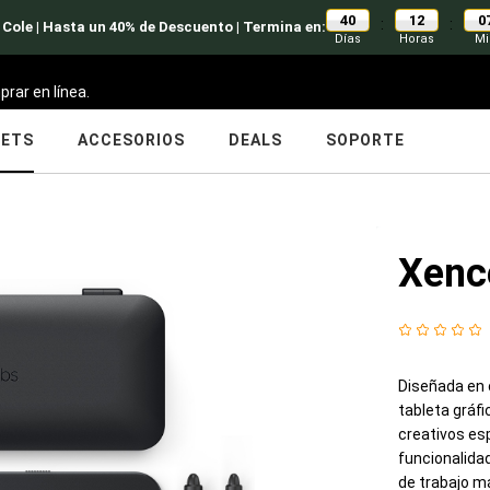
40
12
0
:
:
 Cole | Hasta un 40% de Descuento | Termina en:
Días
Horas
Mi
prar en línea.
LETS
ACCESORIOS
DEALS
SOPORTE
Xenc
Diseñada en c
tableta gráfi
creativos esp
funcionalida
de trabajo má