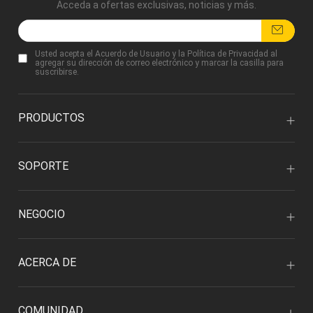
Acceda a ofertas exclusivas, noticias y más.
Usted acepta
el Acuerdo de Usuario
y
la Política de Privacidad
al
agregar su dirección de correo electrónico y marcar la casilla para
suscribirse.
PRODUCTOS
SOPORTE
NEGOCIO
ACERCA DE
COMUNIDAD