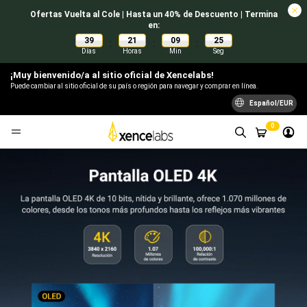
Ofertas Vuelta al Cole | Hasta un 40% de Descuento | Termina
en:
39
21
09
24
:
:
:
Días
Horas
Min
Seg
¡Muy bienvenido/a al sitio oficial de Xencelabs!
Puede cambiar al sitio oficial de su país o región para navegar y comprar en línea.
Español/EUR
0