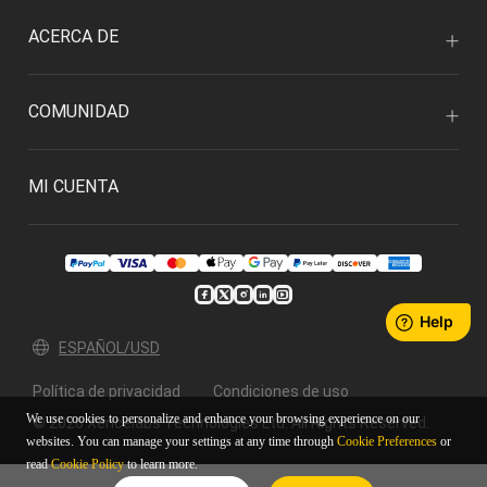
ACERCA DE
COMUNIDAD
MI CUENTA
ESPAÑOL/USD
Política de privacidad
Condiciones de uso
We use cookies to personalize and enhance your browsing experience on our
© 2026 Xencelabs Technologies Ltd. All Rights Reserved.
websites. You can manage your settings at any time through
Cookie Preferences
or
read
Cookie Policy
to learn more.