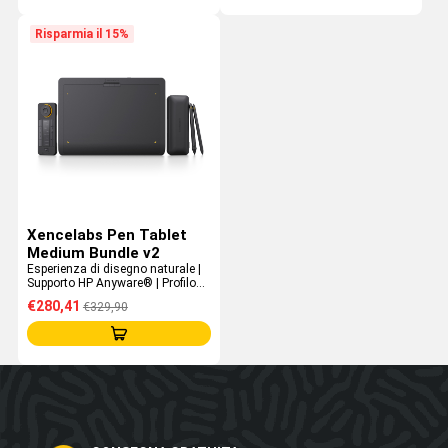
Risparmia il 15%
Xencelabs Pen Tablet
Medium Bundle v2
Esperienza di disegno naturale |
Supporto HP Anyware® | Profilo
da 8 mm | Include Quick Keys
€280,41
€329,90