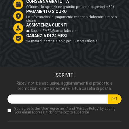
CONSEGNA GRATUITA
Offriamo la spedizione gratuita per ordini superiori a 50€
PAGAMENTO SICURO
Le informazioni di pagamento vengono elaborate in modo
sicuro
ASSISTENZA CLIENTI
SupportEMEA@xencelabs.com
GARANZIA DI 24 MESI
24 mesi di garanzia solo per l'E-store ufficiale
ISCRIVITI
Ricevi notizie esclusive, aggiornamenti di prodotto e
promozioni direttamente nella tua casella di posta.
You agree to the "
User Agreement
" and "
Privacy Policy
" by adding
your email address, ticking the box to subscribe.