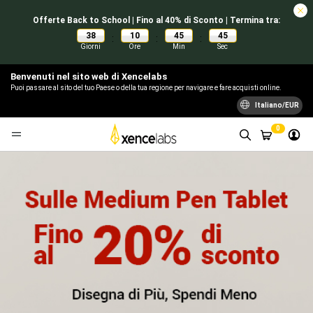
Offerte Back to School | Fino al 40% di Sconto | Termina tra:
38
10
45
45
:
:
:
Giorni
Ore
Min
Sec
Benvenuti nel sito web di Xencelabs
Puoi passare al sito del tuo Paese o della tua regione per navigare e fare acquisti online.
Italiano/EUR
0