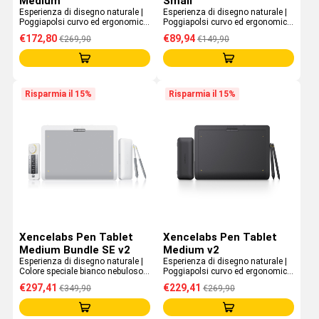
Medium
Small
Esperienza di disegno naturale |
Esperienza di disegno naturale |
Poggiapolsi curvo ed ergonomico
Poggiapolsi curvo ed ergonomico
| Profilo da 8 mm | Batteria ad
| Profilo da 8 mm | Batteria ad
€172,80
€89,94
€269,90
€149,90
alta autonomia
alta autonomia
Risparmia il 15%
Risparmia il 15%
Xencelabs Pen Tablet
Xencelabs Pen Tablet
Medium Bundle SE v2
Medium v2
Esperienza di disegno naturale |
Esperienza di disegno naturale |
Colore speciale bianco nebuloso |
Poggiapolsi curvo ed ergonomico
Supporto HP Anyware® | Include
| Profilo da 8 mm | Supporto HP
€297,41
€229,41
€349,90
€269,90
Quick Keys
Anyware®