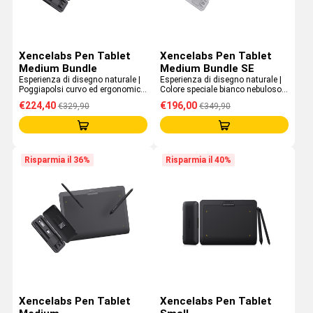
Xencelabs Pen Tablet
Xencelabs Pen Tablet
Medium Bundle
Medium Bundle SE
Esperienza di disegno naturale |
Esperienza di disegno naturale |
Poggiapolsi curvo ed ergonomico
Colore speciale bianco nebuloso |
| Profilo da 8 mm | Include Quick
Poggiapolsi curvo ed ergonomico
€224,40
€196,00
€329,90
€349,90
Keys
| Include Quick Keys
Risparmia il 36%
Risparmia il 40%
Xencelabs Pen Tablet
Xencelabs Pen Tablet