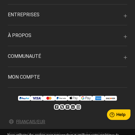
ENTREPRISES
À PROPOS
COMMUNAUTÉ
MON COMPTE
FRANÇAIS/EUR
Politique de confidentialité
Termes & Conditions