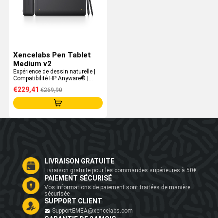
Xencelabs Pen Tablet
Medium v2
Expérience de dessin naturelle |
Compatibilité HP Anyware® |
Profil de 8 mm | Autonomie de
€229,41
€269,90
batterie puissante
LIVRAISON GRATUITE
Livraison gratuite pour les commandes supérieures à 50€
PAIEMENT SÉCURISÉ
Vos informations de paiement sont traitées de manière
sécurisée
SUPPORT CLIENT
SupportEMEA@xencelabs.com