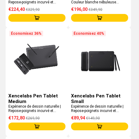
Repose-poignets incurvé et
Couleur blanche nébuleuse
ergonomique | Profil de 8 mm |
spéciale | Repose-poignets
€224,40
€196,00
€329,90
€349,90
Comprend des Quick Keys
incurvé et ergonomique |
Comprend des Quick Keys
Économisez 36%
Économisez 40%
Xencelabs Pen Tablet
Xencelabs Pen Tablet
Medium
Small
Expérience de dessin naturelle |
Expérience de dessin naturelle |
Repose-poignets incurvé et
Repose-poignets incurvé et
ergonomique | Profil de 8 mm |
ergonomique | Profil de 8 mm |
€172,80
€89,94
€269,90
€149,90
Autonomie de batterie puissante
Autonomie de batterie puissante