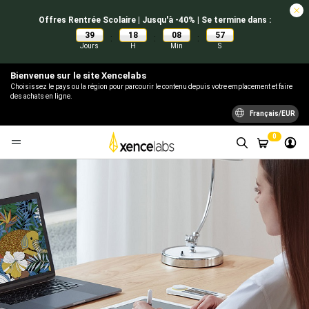
Offres Rentrée Scolaire | Jusqu'à -40% | Se termine dans :
39
18
08
56
:
:
:
Jours
H
Min
S
Bienvenue sur le site Xencelabs
Choisissez le pays ou la région pour parcourir le contenu depuis votre emplacement et faire
des achats en ligne.
Français/EUR
0