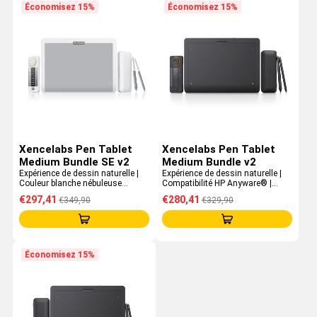
Économisez 15%
Économisez 15%
Xencelabs Pen Tablet
Xencelabs Pen Tablet
Medium Bundle SE v2
Medium Bundle v2
Expérience de dessin naturelle |
Expérience de dessin naturelle |
Couleur blanche nébuleuse
Compatibilité HP Anyware® |
spéciale | Compatibilité HP
Profil de 8 mm | Comprend des
€297,41
€280,41
€349,90
€329,90
Anyware® | Comprend des Quick
Quick Keys
Keys
Économisez 15%