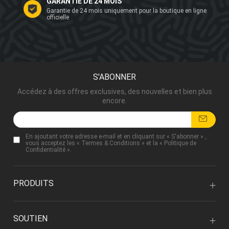
GARANTIE DE 24 MOIS
Garantie de 24 mois uniquement pour la boutique en ligne
officielle
S'ABONNER
Accédez à des offres exclusives, des nouvelles et bien plus
encore.
En ajoutant votre adresse e-mail et en cliquant sur « S'abonner » ,
vous acceptez les «
Termes & Conditions
» et la «
Politique de
Confidentialité
».
PRODUITS
SOUTIEN