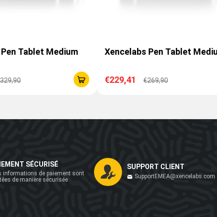
 Pen Tablet Medium
Xencelabs Pen Tablet Medi
€229,41
329,90
€269,90
IEMENT SÉCURISÉ
SUPPORT CLIENT
 informations de paiement sont
SupportEMEA@xencelabs.com
itées de manière sécurisée