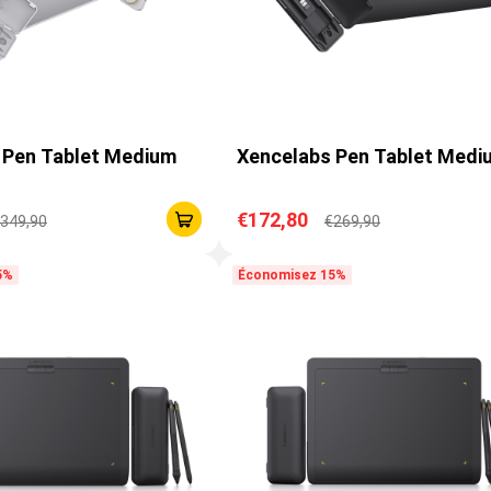
 Pen Tablet Medium
Xencelabs Pen Tablet Medi
€172,80
349,90
€269,90
5%
Économisez 15%