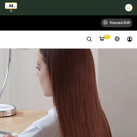
04
:
S
Français/EUR
0