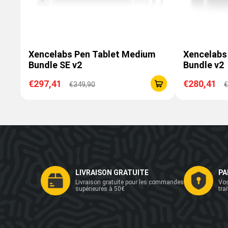
Xencelabs Pen Tablet Medium
Xencelabs
Bundle SE v2
Bundle v2
€297,41
€280,41
€349,90
€
LIVRAISON GRATUITE
PA
Livraison gratuite pour les commandes
Vos
supérieures à 50€
tra