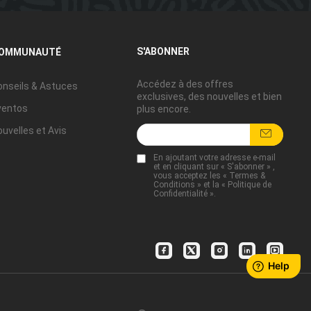
S'ABONNER
OMMUNAUTÉ
Accédez à des offres
onseils & Astuces
exclusives, des nouvelles et bien
ventos
plus encore.
uvelles et Avis
En ajoutant votre adresse e-mail
et en cliquant sur « S'abonner » ,
vous acceptez les «
Termes &
Conditions
» et la «
Politique de
Confidentialité
».