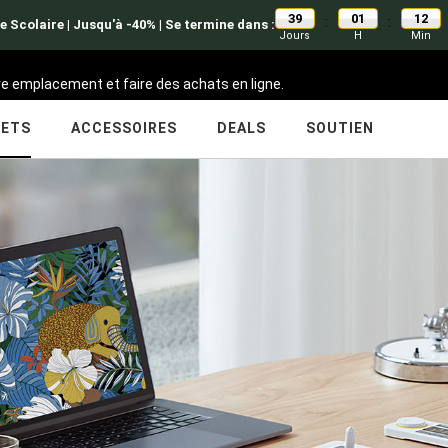
39
01
12
:
:
e Scolaire | Jusqu'à -40% | Se termine dans :
Jours
H
Min
tre emplacement et faire des achats en ligne.
LETS
ACCESSOIRES
DEALS
SOUTIEN