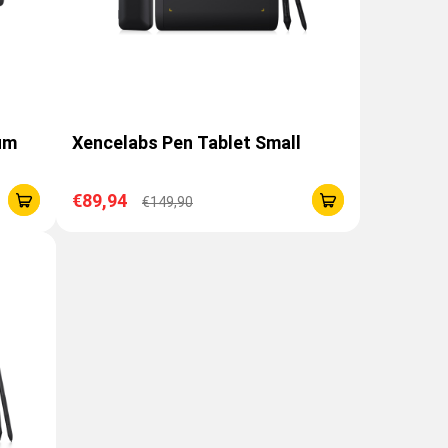
um
Xencelabs Pen Tablet Small
€89,94
€149,90