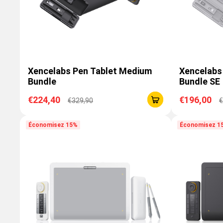
Xencelabs Pen Tablet Medium
Xencelabs
Bundle
Bundle SE
€224,40
€196,00
€329,90
€
Économisez 15%
Économisez 1