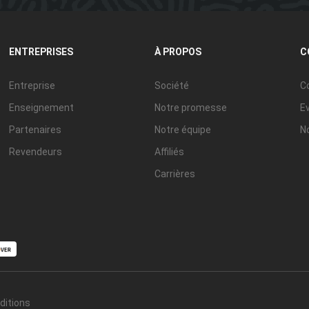
ENTREPRISES
À PROPOS
C
Entreprise
Société
C
Enseignement
Notre promesse
E
Partenaires
Notre équipe
No
Revendeurs
Affiliés
Carrières
ditions