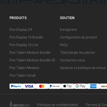
PRODUITS
SOUTIEN
Pen Display 24
Enregistrer
Pen Display 16 Bundle
Configuration du produit
Pen Display 16 Lite
FAQs
Pen Tablet Medium Bundle
Télécharger les pilotes
Pen Tablet Medium Bundle SE
Contactez-nous
Pen Tablet Medium
Garantie et politique de retour
Pen Tablet Small
Politique de confidentialité
Termes & Con