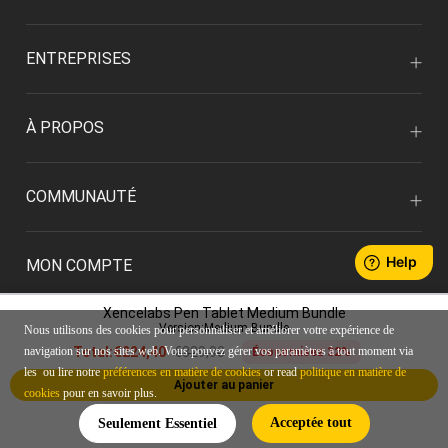
ENTREPRISES
À PROPOS
COMMUNAUTÉ
MON COMPTE
Xencelabs Pen Tablet Medium Bundle
Version:Medium Bundle
Nous utilisons des cookies pour personnaliser et améliorer votre expérience de
€329,90
navigation sur nos sites web. Vous pouvez gérer vos paramètres à tout moment via
Total:
€224,40
Économisez 32%
les ou lire notre
préférences en matière de cookies
or read
politique en matière de
Ajouter au panier
cookies
pour en savoir plus.
FRANÇAIS/EUR
Acceptée tout
Seulement Essentiel