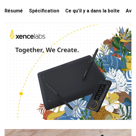
Résumé
Spécification
Ce qu’il y a dans la boîte
Avis