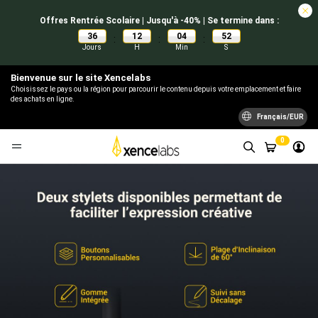
Offres Rentrée Scolaire | Jusqu'à -40% | Se termine dans :
36
12
04
51
:
:
:
Jours
H
Min
S
Bienvenue sur le site Xencelabs
Choisissez le pays ou la région pour parcourir le contenu depuis votre emplacement et faire
des achats en ligne.
Français/EUR
0