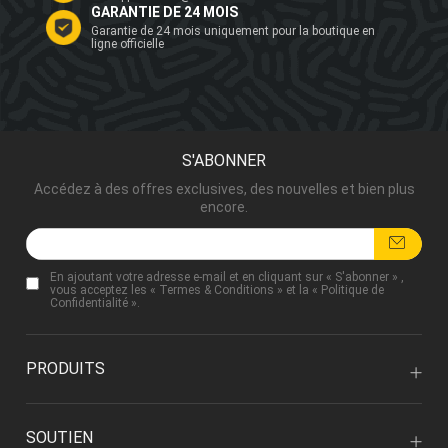
GARANTIE DE 24 MOIS
Garantie de 24 mois uniquement pour la boutique en
ligne officielle
S'ABONNER
Accédez à des offres exclusives, des nouvelles et bien plus
encore.
En ajoutant votre adresse e-mail et en cliquant sur « S'abonner » ,
vous acceptez les «
Termes & Conditions
» et la «
Politique de
Confidentialité
».
PRODUITS
SOUTIEN