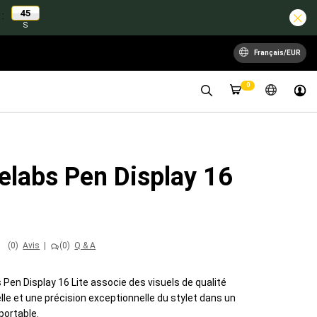
43
:
S
Français/EUR
0
elabs Pen Display 16
(0)
Avis
|
(0)
Q & A
Pen Display 16 Lite associe des visuels de qualité
le et une précision exceptionnelle du stylet dans un
 portable.