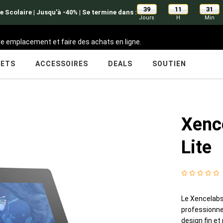
39
11
31
:
:
e Scolaire | Jusqu'à -40% | Se termine dans :
Jours
H
Min
tre emplacement et faire des achats en ligne.
LETS
ACCESSOIRES
DEALS
SOUTIEN
Xenc
Lite
Le Xencelabs 
professionnel
design fin et