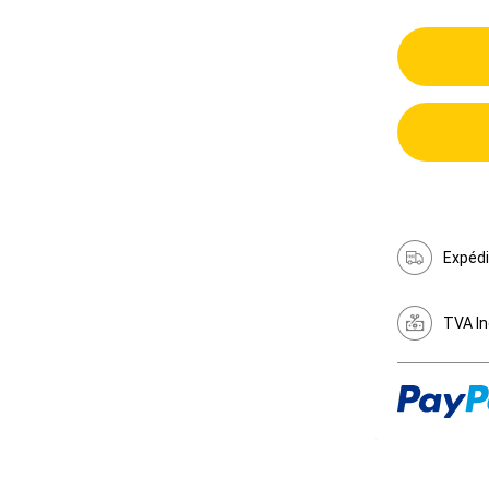
Expédi
TVA In