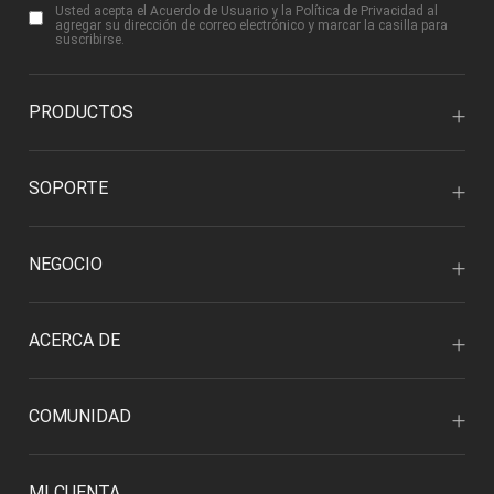
Usted acepta
el Acuerdo de Usuario
y
la Política de Privacidad
al
agregar su dirección de correo electrónico y marcar la casilla para
suscribirse.
PRODUCTOS
SOPORTE
NEGOCIO
ACERCA DE
COMUNIDAD
MI CUENTA