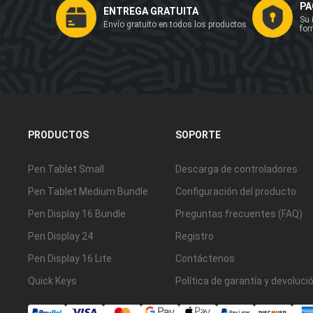
PA
ENTREGA GRATUITA
Su 
Envío gratuito en todos los productos
for
PRODUCTOS
SOPORTE
Pen Tablet Small
Descarga de controladores
Pen Tablet Medium Bundle
Configuración del producto
Pen Display 16 Bundle
Preguntas frecuentes (FAQ)
Pen Display 24
Registro
Pen Display 16 Lite
Contáctenos
Quick Keys
Política de garantía y devoluci