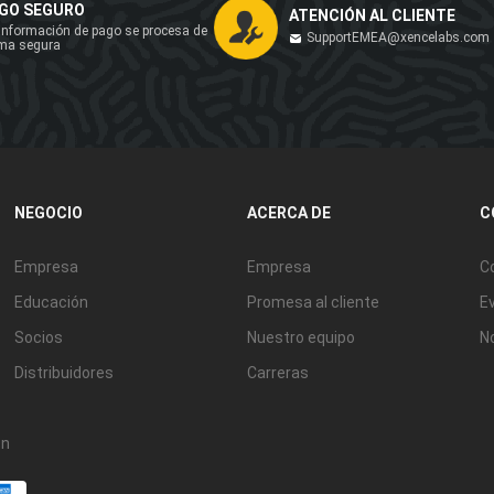
GO SEGURO
ATENCIÓN AL CLIENTE
información de pago se procesa de
SupportEMEA@xencelabs.com
ma segura
NEGOCIO
ACERCA DE
C
Empresa
Empresa
C
Educación
Promesa al cliente
E
Socios
Nuestro equipo
N
Distribuidores
Carreras
ón