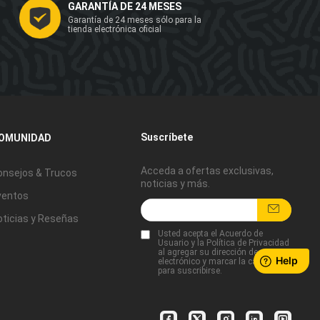
GARANTÍA DE 24 MESES
Garantía de 24 meses sólo para la
tienda electrónica oficial
Suscríbete
OMUNIDAD
Acceda a ofertas exclusivas,
onsejos & Trucos
noticias y más.
ventos
oticias y Reseñas
Usted acepta
el Acuerdo de
Usuario
y
la Política de Privacidad
al agregar su dirección de correo
electrónico y marcar la casilla
para suscribirse.