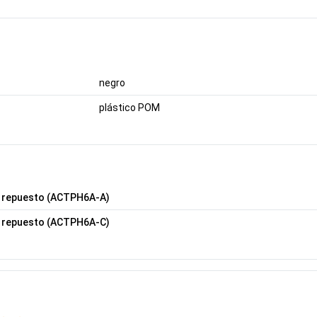
negro
plástico POM
e repuesto (ACTPH6A-A)
e repuesto (ACTPH6A-C)