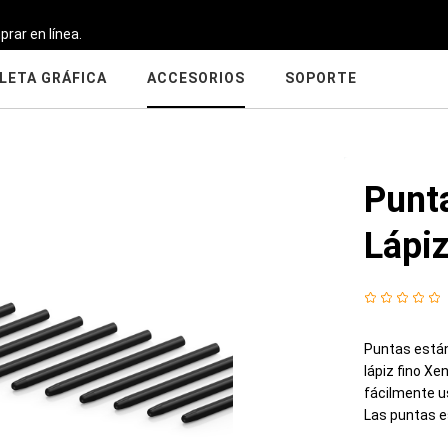
prar en línea.
LETA GRÁFICA
ACCESORIOS
SOPORTE
Punt
Lápi
Puntas están
lápiz fino X
fácilmente us
Las puntas e