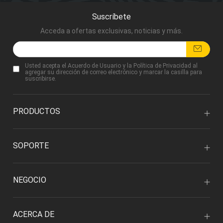
Suscríbete
Acceda a ofertas exclusivas, noticias y más.
Usted acepta
el Acuerdo de Usuario
y
la Política de Privacidad
al
agregar su dirección de correo electrónico y marcar la casilla para
suscribirse.
PRODUCTOS
SOPORTE
NEGOCIO
ACERCA DE