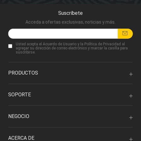
Suscríbete
Acceda a ofertas exclusivas, noticias y más.
Usted acepta
el Acuerdo de Usuario
y
la Política de Privacidad
al
agregar su dirección de correo electrónico y marcar la casilla para
suscribirse.
PRODUCTOS
SOPORTE
NEGOCIO
ACERCA DE