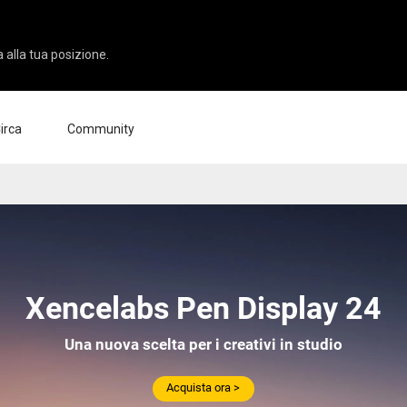
a alla tua posizione.
irca
Community
siamo
Consigli e Trucchi
o
enda
Eventi
mazione
ner
nditori
Xencelabs
Pen Display 24+
Pen Display 24
Pen Display 16 Bundle
Una nuova scelta per i creativi in studio
Acquista ora >
Vedi tutto