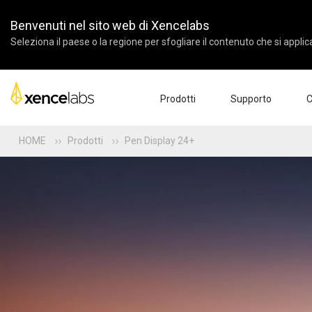
Benvenuti nel sito web di Xencelabs
Seleziona il paese o la regione per sfogliare il contenuto che si applic
Prodotti
Supporto
C
HOME
Prodotti
Pen Display 24+
Download dei driver
Chi 
Pen Displays
Pen Tablets
Accessori
Configurazione del prodott
Azi
Video Tutorial
For
FAQ
Part
Registrazione dei prodotti
Rive
Contattaci
Pen Display 24+