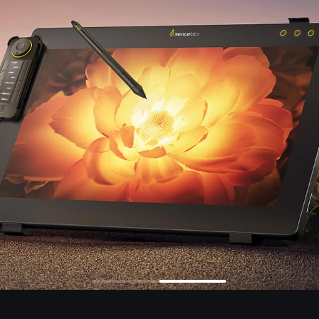
en Tablet Medium Bundle
Pen Tablet Medium
Vedi tutto
Stands
Penne