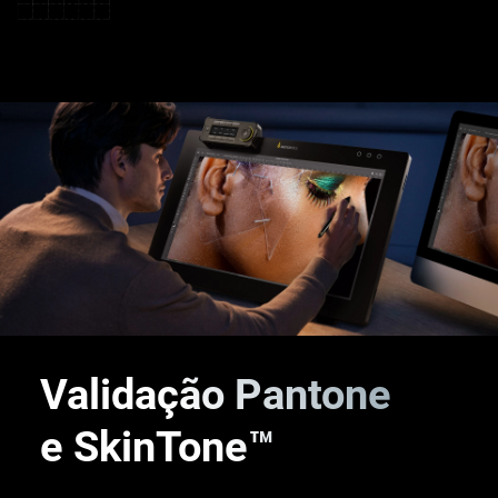
®
Validação Pantone
e SkinTone™